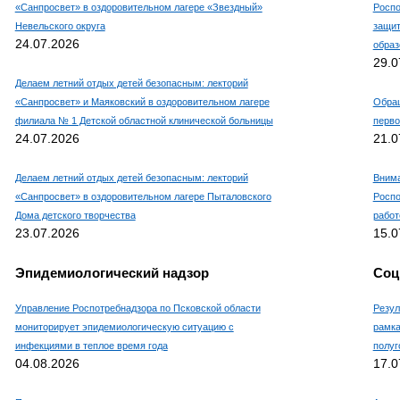
«Санпросвет» в оздоровительном лагере «Звездный»
Роспо
Невельского округа
защит
24.07.2026
образ
29.0
Делаем летний отдых детей безопасным: лекторий
«Санпросвет» и Маяковский в оздоровительном лагере
Обращ
филиала № 1 Детской областной клинической больницы
перво
24.07.2026
21.0
Делаем летний отдых детей безопасным: лекторий
Внима
«Санпросвет» в оздоровительном лагере Пыталовского
Роспо
Дома детского творчества
работ
23.07.2026
15.0
Эпидемиологический надзор
Соц
Управление Роспотребнадзора по Псковской области
Резул
мониторирует эпидемиологическую ситуацию с
рамка
инфекциями в теплое время года
полуг
04.08.2026
17.0