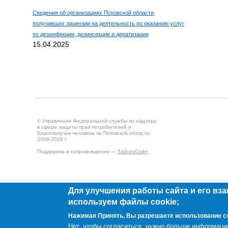
Сведения об организациях Псковской области,
получивших лицензии на деятельность по оказанию услуг
по дезинфекции, дезинсекции и дератизации
15.04.2025
© Управление Федеральной службы по надзору
в сфере защиты прав потребителей и
благополучия человека по Псковской области,
2006-2026 г.
Поддержка и сопровождение —
ТайгерСофт
Для улучшения работы сайта и его вз
используем файлы cookie;
Нажимая Принять, Вы разрешаете использование c
Создано на
Drupal
Нет, чтобы согласиться, нужно больше информаци