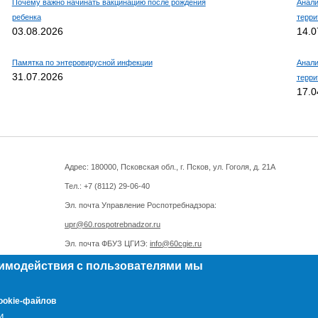
Почему важно начинать вакцинацию после рождения
Анали
ребенка
терри
03.08.2026
14.0
Памятка по энтеровирусной инфекции
Анали
31.07.2026
терри
17.0
Адрес: 180000, Псковская обл., г. Псков, ул. Гоголя, д. 21А
Тел.: +7 (8112)
29-06-40
Эл. почта Управление Роспотребнадзора:
upr@60.rospotrebnadzor.ru
Эл. почта ФБУЗ ЦГИЭ:
info@60cgie.ru
аимодействия с пользователями мы
ookie-файлов
и