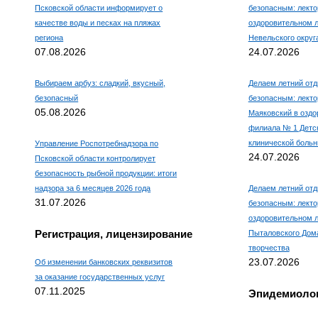
Псковской области информирует о
безопасным: лекто
качестве воды и песках на пляжах
оздоровительном 
региона
Невельского округ
07.08.2026
24.07.2026
Выбираем арбуз: сладкий, вкусный,
Делаем летний отд
безопасный
безопасным: лекто
05.08.2026
Маяковский в оздо
филиала № 1 Детс
клинической боль
Управление Роспотребнадзора по
24.07.2026
Псковской области контролирует
безопасность рыбной продукции: итоги
надзора за 6 месяцев 2026 года
Делаем летний отд
31.07.2026
безопасным: лекто
оздоровительном л
Регистрация, лицензирование
Пыталовского Дома
творчества
23.07.2026
Об изменении банковских реквизитов
за оказание государственных услуг
07.11.2025
Эпидемиолог