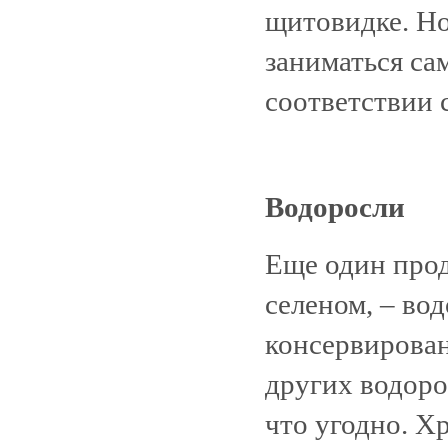
щитовидке. Но 
заниматься са
соответствии 
Водоросли
Еще один прод
селеном, – во
консервирован
других водоро
что угодно. Х