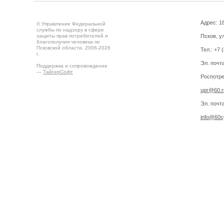
Адрес: 18
© Управление Федеральной
службы по надзору в сфере
защиты прав потребителей и
Псков, ул
благополучия человека по
Псковской области, 2006-2026
Тел.: +7 
г.
Эл. почт
Поддержка и сопровождение
—
ТайгерСофт
Роспотре
upr@60.r
Эл. почт
info@60cg
Создано на
Drupal