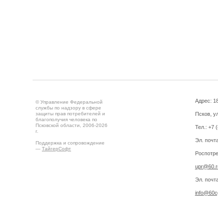
Адрес: 18
© Управление Федеральной
службы по надзору в сфере
защиты прав потребителей и
Псков, ул
благополучия человека по
Псковской области, 2006-2026
Тел.: +7 
г.
Эл. почт
Поддержка и сопровождение
—
ТайгерСофт
Роспотре
upr@60.r
Эл. почт
info@60cg