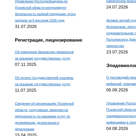
клинической боль
Управление Роспотребнадзора по
24.07.2026
Псковской области контролирует
безопасность рыбной продукции: итоги
надзора за 6 месяцев 2026 года
Делаем летний отд
31.07.2026
безопасным: лекто
оздоровительном л
Регистрация, лицензирование
Пыталовского Дома
творчества
23.07.2026
Об изменении банковских реквизитов
за оказание государственных услуг
07.11.2025
Эпидемиолог
О противодействи
Об оплате государственной пошлины
инфекций, переда
за оказание государственных услуг
06.08.2026
11.07.2025
Управление Роспо
Сведения об организациях Псковской
Псковской области
области, получивших лицензии на
эпидемиологическ
деятельность по оказанию услуг по
инфекциями в тепл
дезинфекции, дезинсекции и
04.08.2026
дератизации
15.04.2025