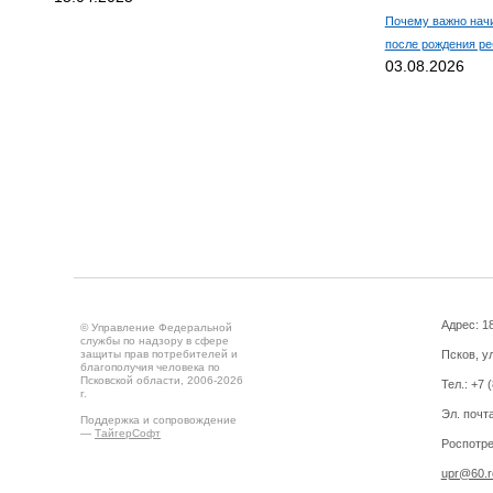
Почему важно нач
после рождения ре
03.08.2026
Адрес: 18
© Управление Федеральной
службы по надзору в сфере
защиты прав потребителей и
Псков, ул
благополучия человека по
Псковской области, 2006-2026
Тел.: +7 
г.
Эл. почт
Поддержка и сопровождение
—
ТайгерСофт
Роспотре
upr@60.r