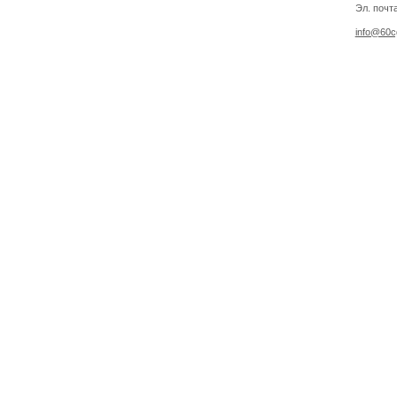
Эл. почт
info@60cg
Создано на
Drupal