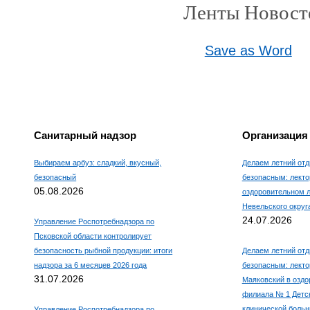
Ленты Новост
Save as Word
Санитарный надзор
Организация
Выбираем арбуз: сладкий, вкусный,
Делаем летний отд
безопасный
безопасным: лекто
05.08.2026
оздоровительном 
Невельского округ
24.07.2026
Управление Роспотребнадзора по
Псковской области контролирует
безопасность рыбной продукции: итоги
Делаем летний отд
надзора за 6 месяцев 2026 года
безопасным: лекто
31.07.2026
Маяковский в оздо
филиала № 1 Детс
клинической боль
Управление Роспотребнадзора по