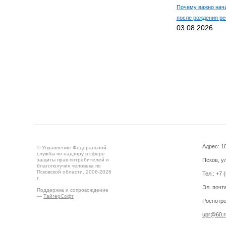
Почему важно нач
после рождения ре
03.08.2026
Адрес: 18
© Управление Федеральной
службы по надзору в сфере
защиты прав потребителей и
Псков, ул
благополучия человека по
Псковской области, 2006-2026
Тел.: +7 
г.
Эл. почт
Поддержка и сопровождение
—
ТайгерСофт
Роспотре
upr@60.r