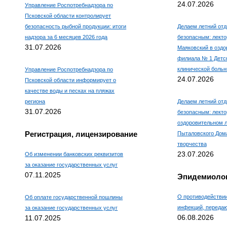
24.07.2026
Управление Роспотребнадзора по
Псковской области контролирует
безопасность рыбной продукции: итоги
Делаем летний отд
надзора за 6 месяцев 2026 года
безопасным: лекто
31.07.2026
Маяковский в оздо
филиала № 1 Детс
клинической боль
Управление Роспотребнадзора по
24.07.2026
Псковской области информирует о
качестве воды и песках на пляжах
региона
Делаем летний отд
31.07.2026
безопасным: лекто
оздоровительном л
Регистрация, лицензирование
Пыталовского Дома
творчества
23.07.2026
Об изменении банковских реквизитов
за оказание государственных услуг
07.11.2025
Эпидемиолог
О противодействи
Об оплате государственной пошлины
инфекций, переда
за оказание государственных услуг
06.08.2026
11.07.2025