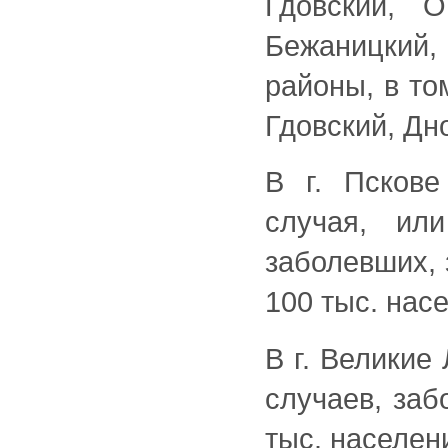
Гдовский, О
Бежаницкий,
районы, в то
Гдовский, Дн
В г. Пскове
случая, ил
заболевших, 
100 тыс. нас
В г. Великие
случаев, заб
тыс. населен