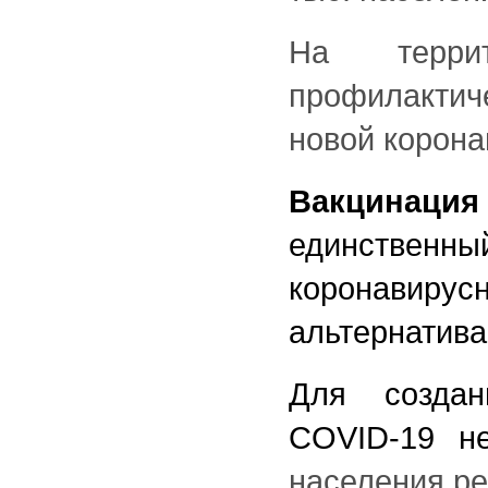
На террит
профилакти
новой корон
Вакцинац
единственн
коронавир
альтернатив
Для создан
COVID-19 н
населения ре