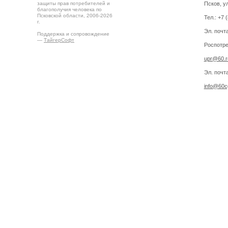
защиты прав потребителей и
Псков, ул
благополучия человека по
Псковской области, 2006-2026
Тел.: +7 
г.
Эл. почт
Поддержка и сопровождение
—
ТайгерСофт
Роспотре
upr@60.r
Эл. почт
info@60cg
Создано на
Drupal