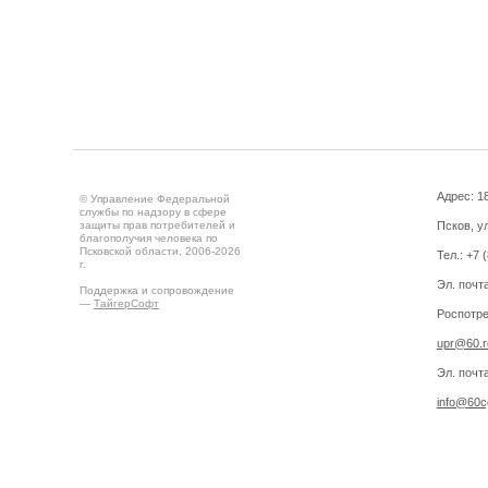
Адрес: 18
© Управление Федеральной
службы по надзору в сфере
защиты прав потребителей и
Псков, ул
благополучия человека по
Псковской области, 2006-2026
Тел.: +7 
г.
Эл. почт
Поддержка и сопровождение
—
ТайгерСофт
Роспотре
upr@60.r
Эл. почт
info@60cg