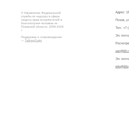
Адрес: 18
© Управление Федеральной
службы по надзору в сфере
защиты прав потребителей и
Псков, ул
благополучия человека по
Псковской области, 2006-2026
Тел.: +7 
г.
Эл. почт
Поддержка и сопровождение
—
ТайгерСофт
Роспотре
upr@60.r
Эл. почт
info@60cg
Создано на
Drupal