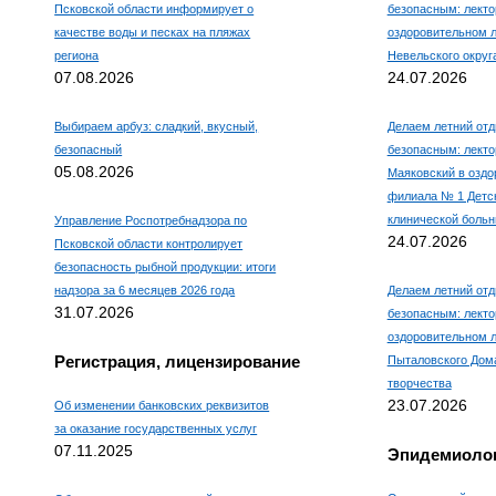
Псковской области информирует о
безопасным: лекто
качестве воды и песках на пляжах
оздоровительном 
региона
Невельского округ
07.08.2026
24.07.2026
Выбираем арбуз: сладкий, вкусный,
Делаем летний отд
безопасный
безопасным: лекто
05.08.2026
Маяковский в оздо
филиала № 1 Детс
клинической боль
Управление Роспотребнадзора по
24.07.2026
Псковской области контролирует
безопасность рыбной продукции: итоги
надзора за 6 месяцев 2026 года
Делаем летний отд
31.07.2026
безопасным: лекто
оздоровительном л
Регистрация, лицензирование
Пыталовского Дома
творчества
23.07.2026
Об изменении банковских реквизитов
за оказание государственных услуг
07.11.2025
Эпидемиолог