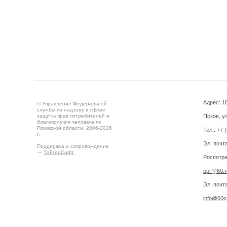
Адрес: 18
© Управление Федеральной
службы по надзору в сфере
защиты прав потребителей и
Псков, ул
благополучия человека по
Псковской области, 2006-2026
Тел.: +7 
г.
Эл. почт
Поддержка и сопровождение
—
ТайгерСофт
Роспотре
upr@60.r
Эл. почт
info@60cg