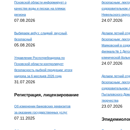
Псковской области информирует о
безопасным: лекто
качестве воды и песках на пляжах
оздоровительном 
региона
Невельского округ
07.08.2026
24.07.2026
Выбираем арбуз: сладкий, вкусный,
Делаем летний отд
безопасный
безопасным: лекто
05.08.2026
Маяковский в оздо
филиала № 1 Детс
клинической боль
Управление Роспотребнадзора по
24.07.2026
Псковской области контролирует
безопасность рыбной продукции: итоги
надзора за 6 месяцев 2026 года
Делаем летний отд
31.07.2026
безопасным: лекто
оздоровительном л
Регистрация, лицензирование
Пыталовского Дома
творчества
23.07.2026
Об изменении банковских реквизитов
за оказание государственных услуг
07.11.2025
Эпидемиолог