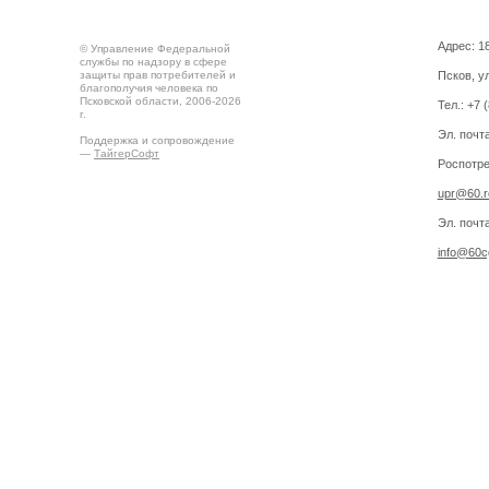
Адрес: 18
© Управление Федеральной
службы по надзору в сфере
защиты прав потребителей и
Псков, ул
благополучия человека по
Псковской области, 2006-2026
Тел.: +7 
г.
Эл. почт
Поддержка и сопровождение
—
ТайгерСофт
Роспотре
upr@60.r
Эл. почт
info@60cg
Создано на
Drupal