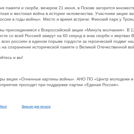
я памяти и скорби, вечером 21 июня, в Пскове загорится множеств
тная и жестокая война в истории человечества. Участники акции за
ссии в годы войны». Место и время встречи: Финский парк у Троиц
мы присоединимся к Всероссийской акции «Минута молчания». В 1
есте со всей Россией замрут на 60 секунд в знак скорби о жертвах
 всех россиян в едином порыве гордости за героический подвиг на
 на сохранение исторической памяти о Великой Отечественной вой
йтесь и вы!
ры акции «Огненные картины войны»: АНО ПО «Центр молодежи и
оприятие проходит при поддержке партии «Единая Россия».
Word
Версия для печати