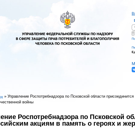
В
П
Ф
По
Пе
Е
М
»
Управление Роспотребнадзора по Псковской области присоединится 
ор
чественной войны
есь
ение Роспотребнадзора по Псковской об
сийским акциям в память о героях и же