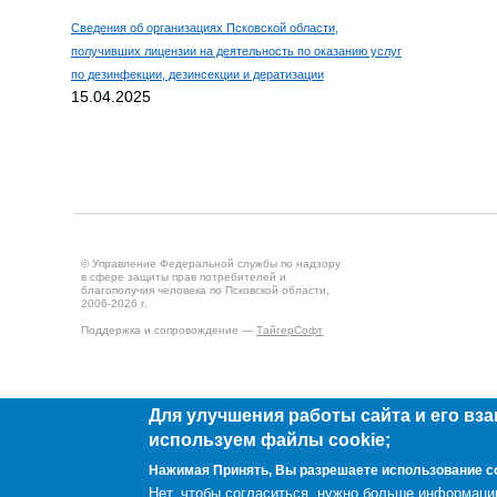
Сведения об организациях Псковской области,
получивших лицензии на деятельность по оказанию услуг
по дезинфекции, дезинсекции и дератизации
15.04.2025
© Управление Федеральной службы по надзору
в сфере защиты прав потребителей и
благополучия человека по Псковской области,
2006-2026 г.
Поддержка и сопровождение —
ТайгерСофт
Для улучшения работы сайта и его вз
используем файлы cookie;
Нажимая Принять, Вы разрешаете использование c
Создано на
Drupal
Нет, чтобы согласиться, нужно больше информаци