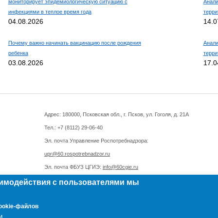
мониторирует эпидемиологическую ситуацию с
Анали
инфекциями в теплое время года
терри
04.08.2026
14.0
Почему важно начинать вакцинацию после рождения
Анали
ребенка
терри
03.08.2026
17.0
Адрес: 180000, Псковская обл., г. Псков, ул. Гоголя, д. 21А
Тел.: +7 (8112)
29-06-40
Эл. почта Управление Роспотребнадзора:
upr@60.rospotrebnadzor.ru
Эл. почта ФБУЗ ЦГИЭ:
info@60cgie.ru
аимодействия с пользователями мы
ookie-файлов
и