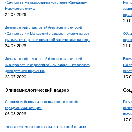
«Санпросвет» в оздоровительном лагере «Звездный»
Роспо
Невельского округа
защит
24.07.2026
образ
29.0
Делаем летний отдых детей безопасным: лекторий
«Санпросвет» и Маяковский в оздоровительном лагере
Обращ
филиала № 1 Детской областной клинической больницы
перво
24.07.2026
21.0
Делаем летний отдых детей безопасным: лекторий
Внима
«Санпросвет» в оздоровительном лагере Пыталовского
Роспо
Дома детского творчества
работ
23.07.2026
15.0
Эпидемиологический надзор
Соц
О противодействии распространению инфекций,
Резул
передающихся клещами
рамка
06.08.2026
полуг
17.0
Управление Роспотребнадзора по Псковской области