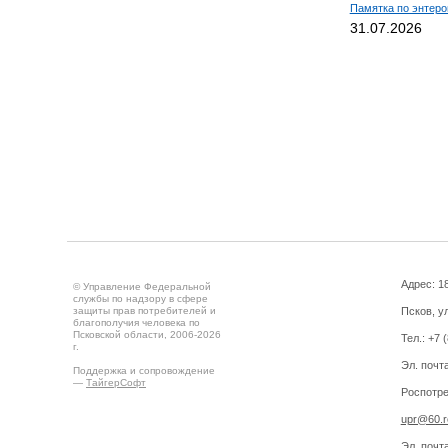
Памятка по энтер
31.07.2026
Адрес: 18
© Управление Федеральной
службы по надзору в сфере
защиты прав потребителей и
Псков, ул
благополучия человека по
Псковской области, 2006-2026
Тел.: +7 
г.
Эл. почт
Поддержка и сопровождение
—
ТайгерСофт
Роспотре
upr@60.r
Эл. почт