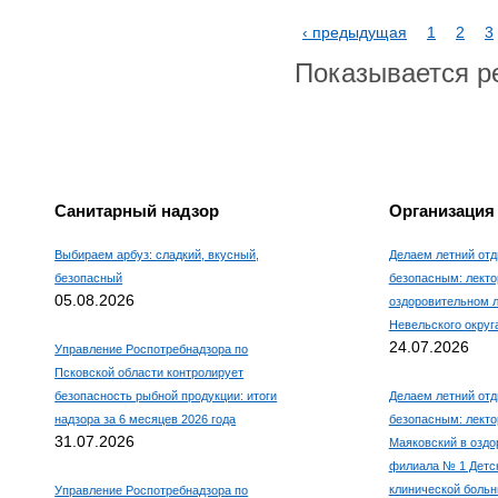
‹ предыдущая
1
2
3
Показывается ре
Санитарный надзор
Организация
Выбираем арбуз: сладкий, вкусный,
Делаем летний отд
безопасный
безопасным: лекто
05.08.2026
оздоровительном 
Невельского округ
24.07.2026
Управление Роспотребнадзора по
Псковской области контролирует
безопасность рыбной продукции: итоги
Делаем летний отд
надзора за 6 месяцев 2026 года
безопасным: лекто
31.07.2026
Маяковский в оздо
филиала № 1 Детс
клинической боль
Управление Роспотребнадзора по