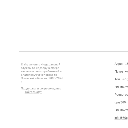
Адрес: 18
© Управление Федеральной
службы по надзору в сфере
защиты прав потребителей и
Псков, ул
благополучия человека по
Псковской области, 2006-2026
Тел.: +7 
г.
Эл. почт
Поддержка и сопровождение
—
ТайгерСофт
Роспотре
upr@60.r
Эл. почт
info@60cg