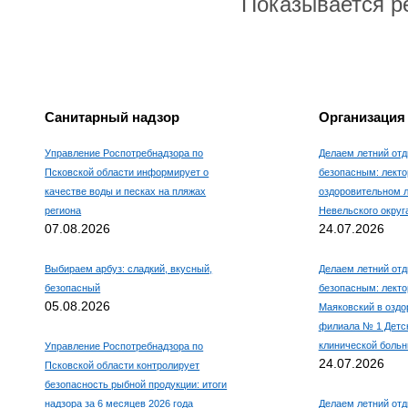
Показывается ре
Санитарный надзор
Организация
Управление Роспотребнадзора по
Делаем летний отд
Псковской области информирует о
безопасным: лекто
качестве воды и песках на пляжах
оздоровительном 
региона
Невельского округ
07.08.2026
24.07.2026
Выбираем арбуз: сладкий, вкусный,
Делаем летний отд
безопасный
безопасным: лекто
05.08.2026
Маяковский в оздо
филиала № 1 Детс
клинической боль
Управление Роспотребнадзора по
24.07.2026
Псковской области контролирует
безопасность рыбной продукции: итоги
надзора за 6 месяцев 2026 года
Делаем летний отд