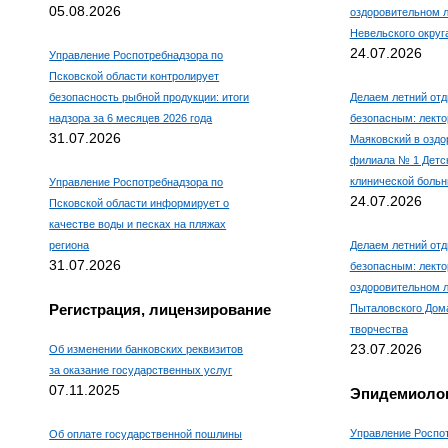
05.08.2026
оздоровительном 
Невельского округ
24.07.2026
Управление Роспотребнадзора по
Псковской области контролирует
безопасность рыбной продукции: итоги
Делаем летний отд
надзора за 6 месяцев 2026 года
безопасным: лекто
31.07.2026
Маяковский в оздо
филиала № 1 Детс
клинической боль
Управление Роспотребнадзора по
24.07.2026
Псковской области информирует о
качестве воды и песках на пляжах
региона
Делаем летний отд
31.07.2026
безопасным: лекто
оздоровительном л
Регистрация, лицензирование
Пыталовского Дома
творчества
23.07.2026
Об изменении банковских реквизитов
за оказание государственных услуг
07.11.2025
Эпидемиолог
Управление Роспо
Об оплате государственной пошлины