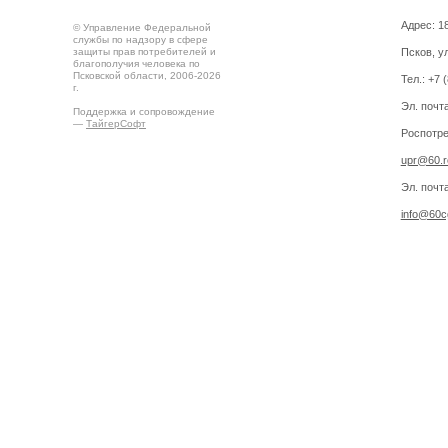
Адрес: 18
© Управление Федеральной
службы по надзору в сфере
защиты прав потребителей и
Псков, ул
благополучия человека по
Псковской области, 2006-2026
Тел.: +7 
г.
Эл. почт
Поддержка и сопровождение
—
ТайгерСофт
Роспотре
upr@60.r
Эл. почт
info@60cg
Создано на
Drupal