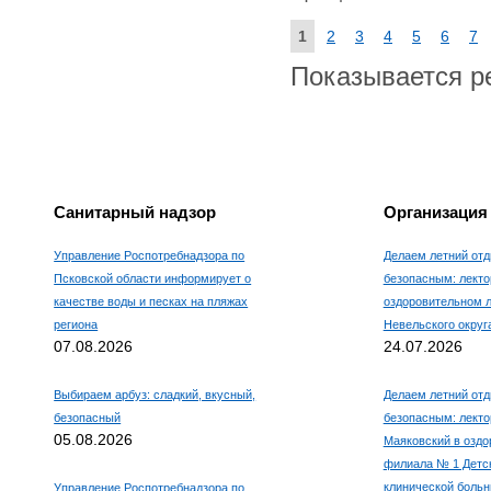
1
2
3
4
5
6
7
Показывается рез
Санитарный надзор
Организация
Управление Роспотребнадзора по
Делаем летний отд
Псковской области информирует о
безопасным: лекто
качестве воды и песках на пляжах
оздоровительном 
региона
Невельского округ
07.08.2026
24.07.2026
Выбираем арбуз: сладкий, вкусный,
Делаем летний отд
безопасный
безопасным: лекто
05.08.2026
Маяковский в оздо
филиала № 1 Детс
клинической боль
Управление Роспотребнадзора по