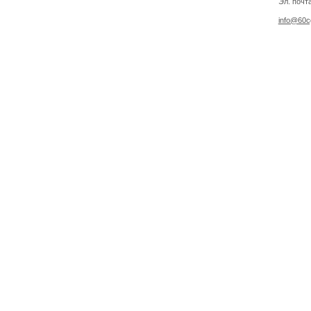
Эл. почт
info@60cg
Создано на
Drupal