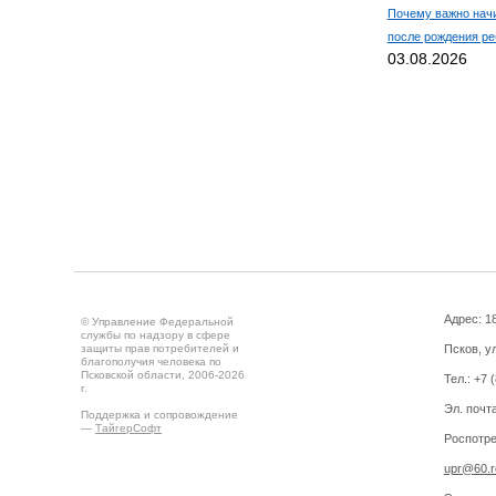
Почему важно нач
после рождения ре
03.08.2026
Адрес: 18
© Управление Федеральной
службы по надзору в сфере
защиты прав потребителей и
Псков, ул
благополучия человека по
Псковской области, 2006-2026
Тел.: +7 
г.
Эл. почт
Поддержка и сопровождение
—
ТайгерСофт
Роспотре
upr@60.r