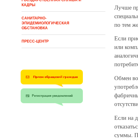
ГОСУДАРСТВЕННАЯ СЛУЖБА И
КАДРЫ
Лучше пр
специаль
САНИТАРНО-
ЭПИДЕМИОЛОГИЧЕСКАЯ
по тем ж
ОБСТАНОВКА
Если при
ПРЕСС-ЦЕНТР
или комп
аналогич
потребит
Обмен воз
употребл
фабричны
отсутстви
Если на 
отказать
суммы. П