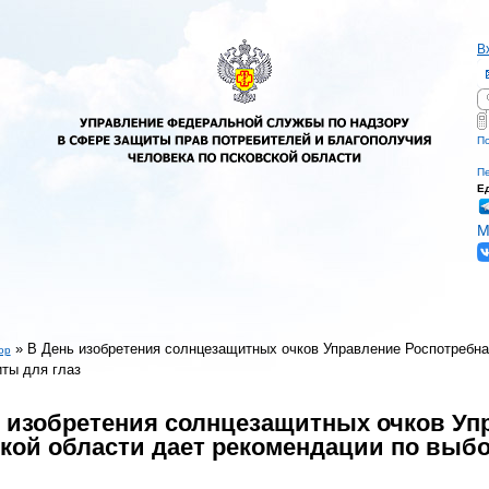
В
П
Ф
По
Пе
Е
М
»
В День изобретения солнцезащитных очков Управление Роспотребна
ор
ты для глаз
есь
 изобретения солнцезащитных очков Уп
кой области дает рекомендации по выбо