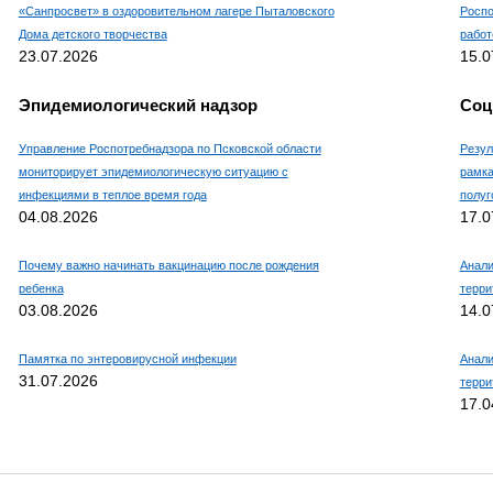
«Санпросвет» в оздоровительном лагере Пыталовского
Роспо
Дома детского творчества
работ
23.07.2026
15.0
Эпидемиологический надзор
Соц
Управление Роспотребнадзора по Псковской области
Резул
мониторирует эпидемиологическую ситуацию с
рамка
инфекциями в теплое время года
полуг
04.08.2026
17.0
Почему важно начинать вакцинацию после рождения
Анали
ребенка
терри
03.08.2026
14.0
Памятка по энтеровирусной инфекции
Анали
31.07.2026
терри
17.0