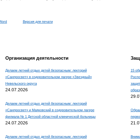
Word
Версия для печати
Организация деятельности
Защ
Делаем летний отдых детей безопасным: лекторий
15 об
«Санпросвет» в оздоровительном лагере «Звездный»
Роспо
Невельского округа
защит
24.07.2026
образ
29.0
Делаем летний отдых детей безопасным: лекторий
«Санпросвет» и Маяковский в оздоровительном лагере
Обращ
филиала № 1 Детской областной клинической больницы
перво
24.07.2026
21.0
Делаем летний отдых детей безопасным: лекторий
Внима