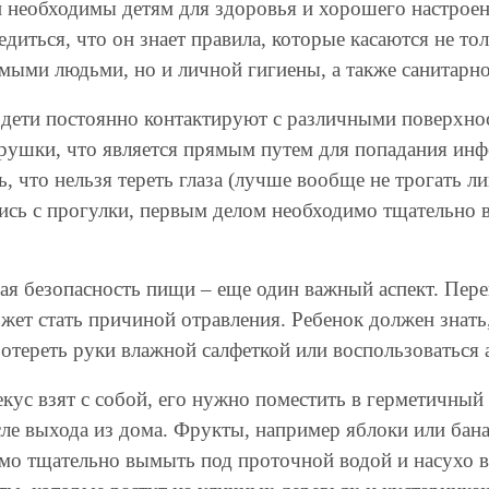
 необходимы детям для здоровья и хорошего настроени
едиться, что он знает правила, которые касаются не т
омыми людьми, но и личной гигиены, а также санитарн
 дети постоянно контактируют с различными поверхност
рушки, что является прямым путем для попадания инф
, что нельзя тереть глаза (лучше вообще не трогать л
сь с прогулки, первым делом необходимо тщательно 
ая безопасность пищи – еще один важный аспект. Перек
жет стать причиной отравления. Ребенок должен знать, 
отереть руки влажной салфеткой или воспользоваться 
кус взят с собой, его нужно поместить в герметичный 
сле выхода из дома. Фрукты, например яблоки или бана
мо тщательно вымыть под проточной водой и насухо вы