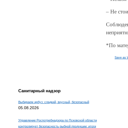
– Не сто
Соблюден
неприятн
*По мате
Save as 
Санитарный надзор
Выбираем арбуз: сладкий, вкусный, безопасный
05.08.2026
Управление Роспотребнадзора по Псковской области
контролирует безопасность рыбной продукции: итоги