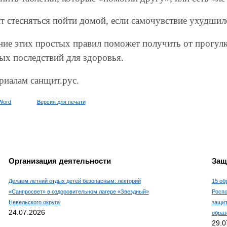
ит стесняться пойти домой, если самочувствие ухудшил
ие этих простых правил поможет получить от прогулк
ых последствий для здоровья.
риалам санщит.рус.
Word
Версия для печати
Организация деятельности
Защ
Делаем летний отдых детей безопасным: лекторий
15 об
«Санпросвет» в оздоровительном лагере «Звездный»
Роспо
Невельского округа
защит
24.07.2026
образ
29.0