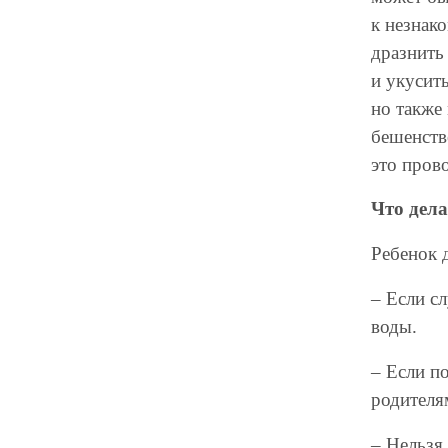
к незнак
дразнить
и укусит
но также
бешенство
это прово
Что дела
Ребенок 
– Если с
воды.
– Если п
родителя
– Нельзя