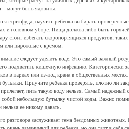
ты, которые растут на уличных деревьях и кустарниках
 – могут быть ядовиты.
ется стритфуда, научите ребенка выбирать проверенные
ках и головном уборе. Пища должна либо быть горячей
жару стоит избегать скоропортящихся продуктов, таких
м или пирожные с кремом.
нимание следует уделить воде. Это самый важный ресур
его подхватить кишечную инфекцию. Категорически за
ков в парках или из-под крана в общественных местах
й бутылки. Приучите ребенка проверять, плотно ли за
 прилегает, пить такую воду нельзя. Самый надежный с
с собой небольшую бутылку чистой воды. Важно помнит
 нельзя ее никому давать.
го разговора заслуживает тема бездомных животных. В
ь очень заманчивой для ребенка, но она таит в себе с