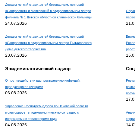
Делаем летний отдых детей безопасным: лекторий
«Санпросвет» и Маяковский в оздоровительном лагере
Обращ
филиала № 1 Детской областной клинической больницы
перво
24.07.2026
21.0
Делаем летний отдых детей безопасным: лекторий
Внима
«Санпросвет» в оздоровительном лагере Пыталовского
Роспо
Дома детского творчества
работ
23.07.2026
15.0
Эпидемиологический надзор
Соц
О противодействии распространению инфекций,
Резул
передающихся клещами
рамка
06.08.2026
полуг
17.0
Управление Роспотребнадзора по Псковской области
мониторирует эпидемиологическую ситуацию с
Анали
инфекциями в теплое время года
терри
04.08.2026
14.0