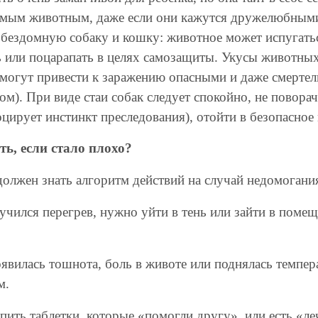
омым животным, даже если они кажутся дружелюбными.
 бездомную собаку и кошку: животное может испугать
ь или поцарапать в целях самозащиты. Укусы животных
 могут привести к заражению опасными и даже смерте
м). При виде стаи собак следует спокойно, не поворачи
цирует инстинкт преследования), отойти в безопасное 
ть, если стало плохо?
должен знать алгоритм действий на случай недомогани
лучился перегрев, нужно уйти в тень или зайти в поме
оявилась тошнота, боль в животе или поднялась темпе
м.
 пить таблетки, которые «помогли другу», или есть «ле