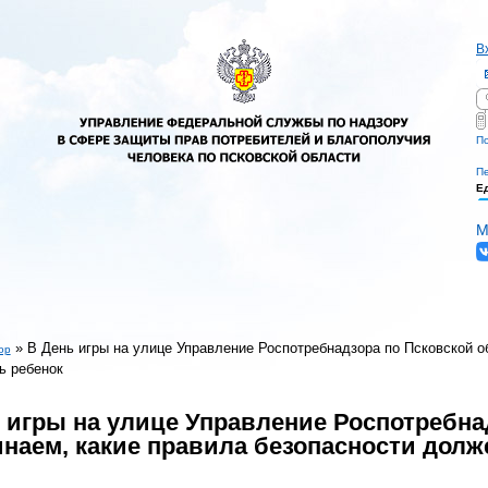
В
П
Ф
По
Пе
Е
М
»
В День игры на улице Управление Роспотребнадзора по Псковской о
ор
ь ребенок
есь
 игры на улице Управление Роспотребна
наем, какие правила безопасности долж