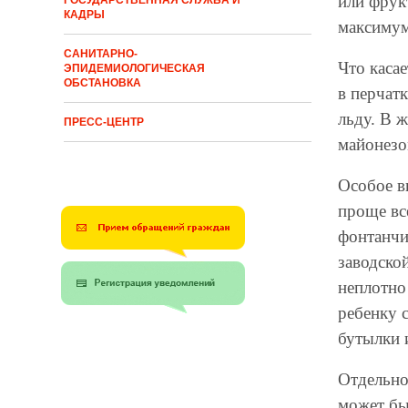
или фрук
ГОСУДАРСТВЕННАЯ СЛУЖБА И
КАДРЫ
максимум
САНИТАРНО-
Что каса
ЭПИДЕМИОЛОГИЧЕСКАЯ
ОБСТАНОВКА
в перчат
льду. В 
ПРЕСС-ЦЕНТР
майонезо
Особое в
проще вс
фонтанчи
заводско
неплотно
ребенку 
бутылки и
Отдельно
может быт