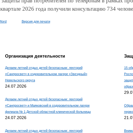
 защиты прав потребителей по телефонам в рамках пр
 квартале 2026 года получили консультацию 734 челове
Word
Версия для печати
Организация деятельности
Защ
Делаем летний отдых детей безопасным: лекторий
15 об
«Санпросвет» в оздоровительном лагере «Звездный»
Роспо
Невельского округа
защит
24.07.2026
образ
29.0
Делаем летний отдых детей безопасным: лекторий
«Санпросвет» и Маяковский в оздоровительном лагере
Обращ
филиала № 1 Детской областной клинической больницы
перво
24.07.2026
21.0
Делаем летний отдых детей безопасным: лекторий
Внима