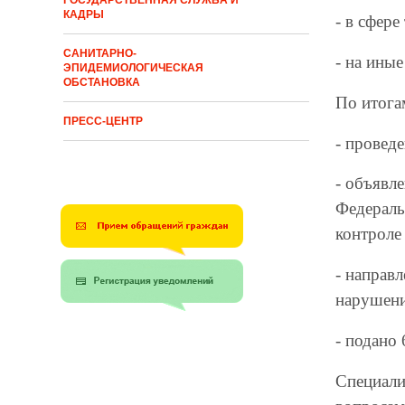
ГОСУДАРСТВЕННАЯ СЛУЖБА И
КАДРЫ
- в сфере
САНИТАРНО-
- на ины
ЭПИДЕМИОЛОГИЧЕСКАЯ
ОБСТАНОВКА
По итога
ПРЕСС-ЦЕНТР
- провед
- объявл
Федераль
контроле
- направ
нарушени
- подано 
Специали