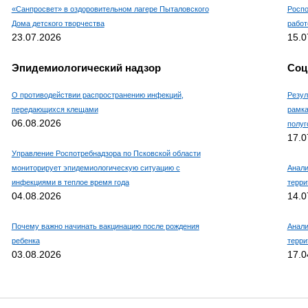
«Санпросвет» в оздоровительном лагере Пыталовского
Роспо
Дома детского творчества
работ
23.07.2026
15.0
Эпидемиологический надзор
Соц
О противодействии распространению инфекций,
Резул
передающихся клещами
рамка
06.08.2026
полуг
17.0
Управление Роспотребнадзора по Псковской области
мониторирует эпидемиологическую ситуацию с
Анали
инфекциями в теплое время года
терри
04.08.2026
14.0
Почему важно начинать вакцинацию после рождения
Анали
ребенка
терри
03.08.2026
17.0