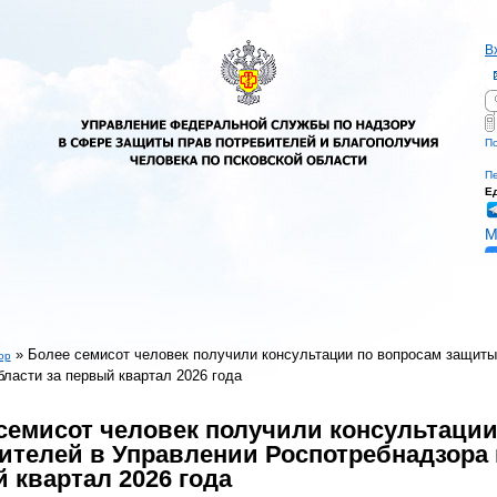
В
П
Ф
По
Пе
Е
М
»
Более семисот человек получили консультации по вопросам защиты
ор
бласти за первый квартал 2026 года
есь
семисот человек получили консультаци
ителей в Управлении Роспотребнадзора 
 квартал 2026 года