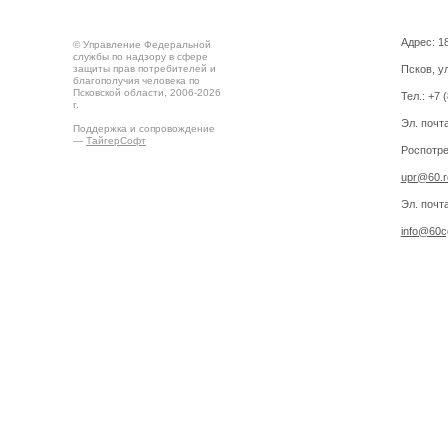
Адрес: 18
© Управление Федеральной
службы по надзору в сфере
защиты прав потребителей и
Псков, ул
благополучия человека по
Псковской области, 2006-2026
Тел.: +7 
г.
Эл. почт
Поддержка и сопровождение
—
ТайгерСофт
Роспотре
upr@60.r
Эл. почт
info@60cg
Создано на
Drupal