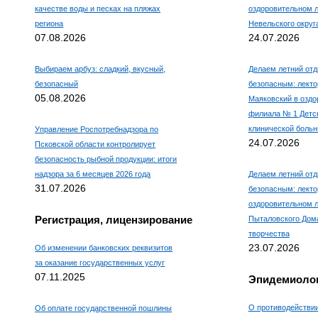
качестве воды и песках на пляжах
оздоровительном 
региона
Невельского округ
07.08.2026
24.07.2026
Выбираем арбуз: сладкий, вкусный,
Делаем летний отд
безопасный
безопасным: лекто
05.08.2026
Маяковский в оздо
филиала № 1 Детс
клинической боль
Управление Роспотребнадзора по
24.07.2026
Псковской области контролирует
безопасность рыбной продукции: итоги
надзора за 6 месяцев 2026 года
Делаем летний отд
31.07.2026
безопасным: лекто
оздоровительном л
Регистрация, лицензирование
Пыталовского Дома
творчества
23.07.2026
Об изменении банковских реквизитов
за оказание государственных услуг
07.11.2025
Эпидемиолог
О противодействи
Об оплате государственной пошлины