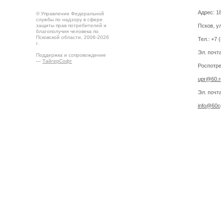
Адрес: 18
© Управление Федеральной
службы по надзору в сфере
защиты прав потребителей и
Псков, ул
благополучия человека по
Псковской области, 2006-2026
Тел.: +7 
г.
Эл. почт
Поддержка и сопровождение
—
ТайгерСофт
Роспотре
upr@60.r
Эл. почт
info@60cg
Создано на
Drupal