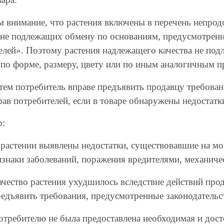
 внимание, что растения включены в перечень непро
, не подлежащих обмену по основаниям, предусмотренн
елей». Поэтому растения надлежащего качества не подл
по форме, размеру, цвету или по иным аналогичным п
 тем потребитель вправе предъявить продавцу требова
рав потребителей, если в товаре обнаружены недостатк
:
в растении выявлены недостатки, существовавшие на мо
изнаки заболеваний, поражения вредителями, механиче
качество растения ухудшилось вследствие действий про
редъявить требования, предусмотренные законодательс
потребителю не была предоставлена необходимая и дос