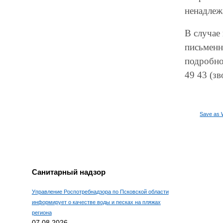
ненадлеж
В случае
письменно
подробно
49 43 (зв
Save as 
Санитарный надзор
Управление Роспотребнадзора по Псковской области
информирует о качестве воды и песках на пляжах
региона
07.08.2026