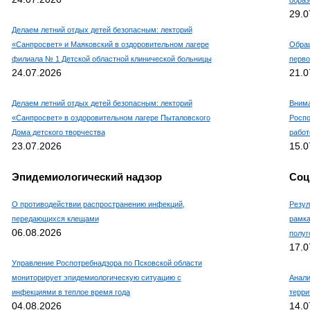
29.0
Делаем летний отдых детей безопасным: лекторий
«Санпросвет» и Маяковский в оздоровительном лагере
Обращ
филиала № 1 Детской областной клинической больницы
перво
24.07.2026
21.0
Делаем летний отдых детей безопасным: лекторий
Внима
«Санпросвет» в оздоровительном лагере Пыталовского
Роспо
Дома детского творчества
работ
23.07.2026
15.0
Эпидемиологический надзор
Соц
О противодействии распространению инфекций,
Резул
передающихся клещами
рамка
06.08.2026
полуг
17.0
Управление Роспотребнадзора по Псковской области
мониторирует эпидемиологическую ситуацию с
Анали
инфекциями в теплое время года
терри
04.08.2026
14.0