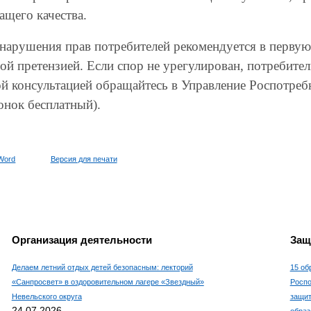
ащего качества.
 нарушения прав потребителей рекомендуется в первую
й претензией. Если спор не урегулирован, потребитель
й консультацией обращайтесь в Управление Роспотребн
онок бесплатный).
Word
Версия для печати
Организация деятельности
Защ
Делаем летний отдых детей безопасным: лекторий
15 об
«Санпросвет» в оздоровительном лагере «Звездный»
Роспо
Невельского округа
защит
24.07.2026
образ