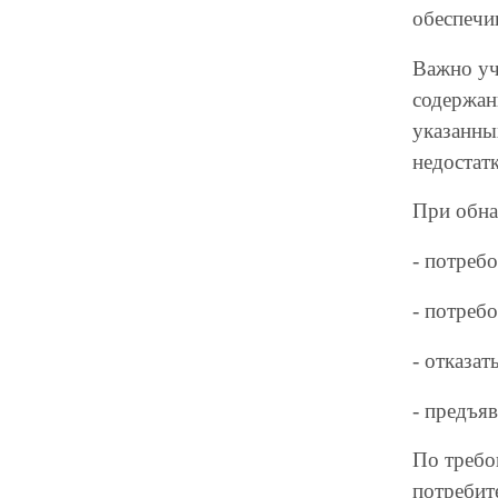
обеспечи
Важно уч
содержан
указанны
недостат
При обна
- потребо
- потреб
- отказа
- предъя
По требо
потребит