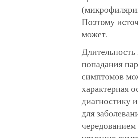
(микрофилярий
Поэтому источ
может.
Длительность 
попадания пар
симптомов може
характерная о
диагностику и
для заболеван
чередованием 
угасания симп