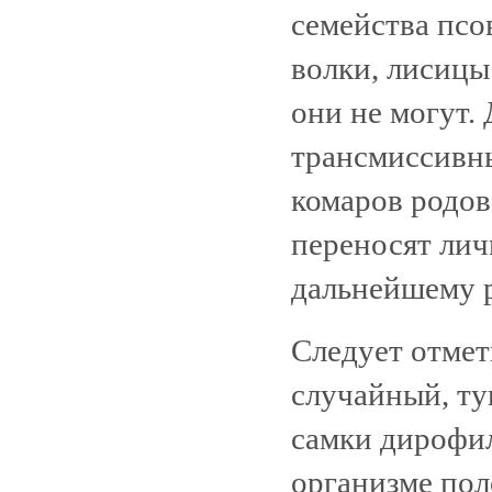
семейства псо
волки, лисицы
они не могут.
трансмиссивн
комаров родов
переносят ли
дальнейшему 
Следует отмет
случайный, ту
самки дирофил
организме пол