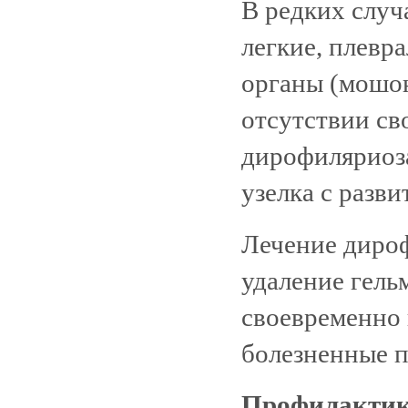
В редких случ
легкие, плев
органы (мошон
отсутствии св
дирофиляриоза
узелка с разв
Лечение дироф
удаление гель
своевременно 
болезненные п
Профилактик