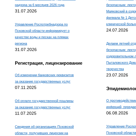
надзора за 6 месяцев 2026 года
безопасным: лекто
31.07.2026
Маяковский в оздо
филиала № 1 Детс
клинической боль
Управление Роспотребнадзора по
24.07.2026
Псковской области информирует о
качестве воды и песках на пляжах
региона
Делаем летний отд
31.07.2026
безопасным: лекто
оздоровительном л
Регистрация, лицензирование
Пыталовского Дома
творчества
23.07.2026
Об изменении банковских реквизитов
за оказание государственных услуг
07.11.2025
Эпидемиолог
О противодействи
Об оплате государственной пошлины
инфекций, переда
за оказание государственных услуг
06.08.2026
11.07.2025
Управление Роспо
Сведения об организациях Псковской
Псковской области
области, получивших лицензии на