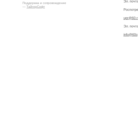
Эл. почт
Поддержка и сопровождение
—
ТайгерСофт
Роспотре
upr@60.r
Эл. почт
info@60cg
Создано на
Drupal