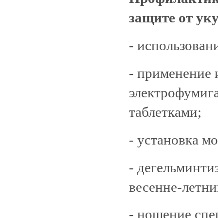
защите от ук
- использован
- применение 
электрофумиг
таблетками;
- установка м
- дегельминти
весенне-летни
- ношение сп